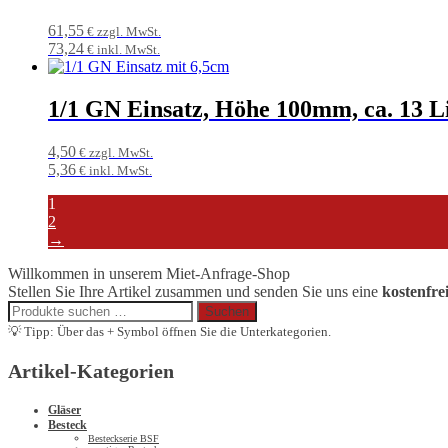
61,55
€ zzgl. MwSt.
73,24
€ inkl. MwSt.
1/1 GN Einsatz, Höhe 100mm, ca. 13 L
4,50
€ zzgl. MwSt.
5,36
€ inkl. MwSt.
1
2
→
Willkommen in unserem Miet-Anfrage-Shop
Stellen Sie Ihre Artikel zusammen und senden Sie uns eine
kostenfre
Suchen
Suchen
nach:
💡 Tipp: Über das + Symbol öffnen Sie die Unterkategorien.
Artikel-Kategorien
Gläser
Besteck
Besteckserie BSF