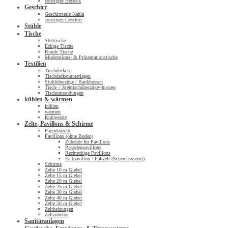
sonstiges Besteck
Geschirr
Geschirrserie Kahla
sonstiges Geschirr
Stühle
Tische
Stehtische
Eckige Tische
Runde Tische
Moderations- & Präsentationstische
Textilien
Tischdecken
Tischdeckenunterlagen
Stuhlüberzüge / Bankhussen
Tisch- / Stehtischüberzüge/-hussen
Tischumrandungen
kühlen & wärmen
kühlen
wärmen
Kühlgeräte
Zelte, Pavillons & Schirme
Pagodenzelte
Pavillons (ohne Boden)
Zubehör für Pavillons
Pagodenpavillons
Rechteckige Pavillons
Faltpavillon / Faltzelt (Scherensystem)
Schirme
Zelte 10 m Giebel
Zelte 15 m Giebel
Zelte 20 m Giebel
Zelte 25 m Giebel
Zelte 30 m Giebel
Zelte 40 m Giebel
Zelte 50 m Giebel
Zeltheizungen
Zeltzubehör
Sanitäranlagen