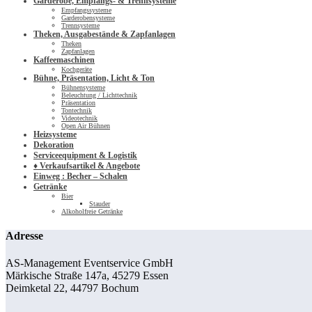
Garderobe, Empfangs- & Trennsysteme
Empfangssysteme
Garderobensysteme
Trennsysteme
Theken, Ausgabestände & Zapfanlagen
Theken
Zapfanlagen
Kaffeemaschinen
Kochgeräte
Bühne, Präsentation, Licht & Ton
Bühnensysteme
Beleuchtung / Lichttechnik
Präsentation
Tontechnik
Videotechnik
Open Air Bühnen
Heizsysteme
Dekoration
Serviceequipment & Logistik
♦ Verkaufsartikel & Angebote
Einweg : Becher – Schalen
Getränke
Bier
Stauder
Alkoholfreie Getränke
Adresse
AS-Management Eventservice GmbH
Märkische Straße 147a, 45279 Essen
Deimketal 22, 44797 Bochum