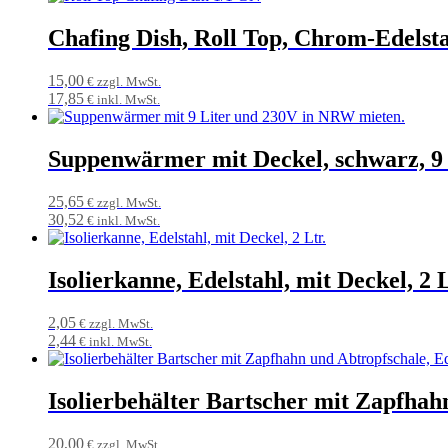
Chafing Dish, Roll Top, Chrom-Edelsta
15,00
€ zzgl. MwSt.
17,85
€ inkl. MwSt.
Suppenwärmer mit Deckel, schwarz, 9 
25,65
€ zzgl. MwSt.
30,52
€ inkl. MwSt.
Isolierkanne, Edelstahl, mit Deckel, 2 L
2,05
€ zzgl. MwSt.
2,44
€ inkl. MwSt.
Isolierbehälter Bartscher mit Zapfhahn
20,00
€ zzgl. MwSt.