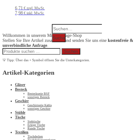
6,71
€ zzgl. MwSt.
7,98
€ inkl. MwSt.
Search
for:
Willkommen in unserem Miet-Anfrage-Shop
Suche
Stellen Sie Ihre Artikel zusammen und senden Sie uns eine
kostenfreie &
unverbindliche Anfrage
.
Suchen
Suchen
nach:
💡 Tipp: Über das + Symbol öffnen Sie die Unterkategorien.
Artikel-Kategorien
Gläser
Besteck
Besteckserie BSF
sonstiges Besteck
Geschirr
Geschirrserie Kahla
sonstiges Geschirr
Stühle
Tische
Stehtische
Eckige Tische
Runde Tische
Textilien
Tischdecken
Tischdeckenunterlagen