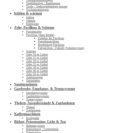
Stuhlüberzüge / Bankhussen
Tisch- / Stehtischüberzüge/-hussen
Tischumrandungen
kühlen & wärmen
kühlen
wärmen
Kühlgeräte
Zelte, Pavillons & Schirme
Pagodenzelte
Pavillons (ohne Boden)
Zubehör für Pavillons
Pagodenpavillons
Rechteckige Pavillons
Faltpavillon / Faltzelt (Scherensystem)
Schirme
Zelte 10 m Giebel
Zelte 15 m Giebel
Zelte 20 m Giebel
Zelte 25 m Giebel
Zelte 30 m Giebel
Zelte 40 m Giebel
Zelte 50 m Giebel
Zeltheizungen
Zeltzubehör
Sanitäranlagen
Garderobe, Empfangs- & Trennsysteme
Empfangssysteme
Garderobensysteme
Trennsysteme
Theken, Ausgabestände & Zapfanlagen
Theken
Zapfanlagen
Kaffeemaschinen
Kochgeräte
Bühne, Präsentation, Licht & Ton
Bühnensysteme
Beleuchtung / Lichttechnik
Präsentation