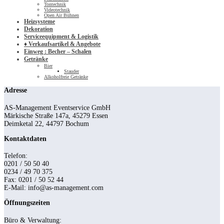
Tontechnik
Videotechnik
Open Air Bühnen
Heizsysteme
Dekoration
Serviceequipment & Logistik
♦ Verkaufsartikel & Angebote
Einweg : Becher – Schalen
Getränke
Bier
Stauder
Alkoholfreie Getränke
Adresse
AS-Management Eventservice GmbH
Märkische Straße 147a, 45279 Essen
Deimketal 22, 44797 Bochum
Kontaktdaten
Telefon:
0201 / 50 50 40
0234 / 49 70 375
Fax: 0201 / 50 52 44
E-Mail: info@as-management.com
Öffnungszeiten
Büro & Verwaltung: