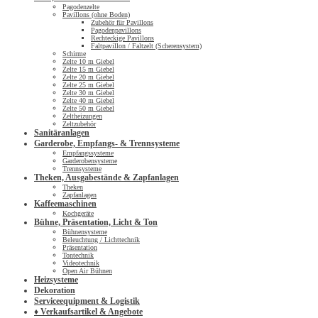
Pagodenzelte
Pavillons (ohne Boden)
Zubehör für Pavillons
Pagodenpavillons
Rechteckige Pavillons
Faltpavillon / Faltzelt (Scherensystem)
Schirme
Zelte 10 m Giebel
Zelte 15 m Giebel
Zelte 20 m Giebel
Zelte 25 m Giebel
Zelte 30 m Giebel
Zelte 40 m Giebel
Zelte 50 m Giebel
Zeltheizungen
Zeltzubehör
Sanitäranlagen
Garderobe, Empfangs- & Trennsysteme
Empfangssysteme
Garderobensysteme
Trennsysteme
Theken, Ausgabestände & Zapfanlagen
Theken
Zapfanlagen
Kaffeemaschinen
Kochgeräte
Bühne, Präsentation, Licht & Ton
Bühnensysteme
Beleuchtung / Lichttechnik
Präsentation
Tontechnik
Videotechnik
Open Air Bühnen
Heizsysteme
Dekoration
Serviceequipment & Logistik
♦ Verkaufsartikel & Angebote