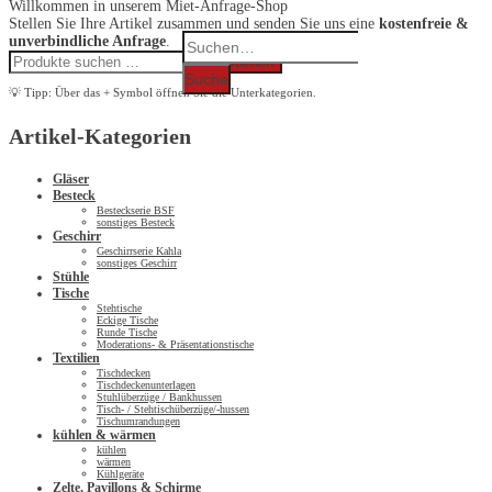
Willkommen in unserem Miet-Anfrage-Shop
Stellen Sie Ihre Artikel zusammen und senden Sie uns eine
kostenfreie &
Search
unverbindliche Anfrage
.
for:
Suchen
Suchen
nach:
Suche
💡 Tipp: Über das + Symbol öffnen Sie die Unterkategorien.
Artikel-Kategorien
Gläser
Besteck
Besteckserie BSF
sonstiges Besteck
Geschirr
Geschirrserie Kahla
sonstiges Geschirr
Stühle
Tische
Stehtische
Eckige Tische
Runde Tische
Moderations- & Präsentationstische
Textilien
Tischdecken
Tischdeckenunterlagen
Stuhlüberzüge / Bankhussen
Tisch- / Stehtischüberzüge/-hussen
Tischumrandungen
kühlen & wärmen
kühlen
wärmen
Kühlgeräte
Zelte, Pavillons & Schirme