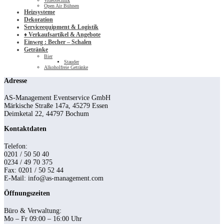
Videotechnik
Open Air Bühnen
Heizsysteme
Dekoration
Serviceequipment & Logistik
♦ Verkaufsartikel & Angebote
Einweg : Becher – Schalen
Getränke
Bier
Stauder
Alkoholfreie Getränke
Adresse
AS-Management Eventservice GmbH
Märkische Straße 147a, 45279 Essen
Deimketal 22, 44797 Bochum
Kontaktdaten
Telefon:
0201 / 50 50 40
0234 / 49 70 375
Fax: 0201 / 50 52 44
E-Mail: info@as-management.com
Öffnungszeiten
Büro & Verwaltung:
Mo – Fr 09:00 – 16:00 Uhr