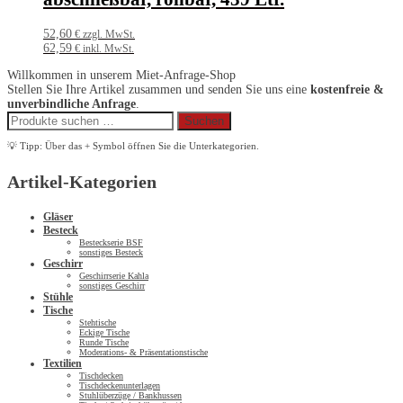
52,60
€ zzgl. MwSt.
62,59
€ inkl. MwSt.
Willkommen in unserem Miet-Anfrage-Shop
Stellen Sie Ihre Artikel zusammen und senden Sie uns eine
kostenfreie &
unverbindliche Anfrage
.
Suchen
Suchen
nach:
💡 Tipp: Über das + Symbol öffnen Sie die Unterkategorien.
Artikel-Kategorien
Gläser
Besteck
Besteckserie BSF
sonstiges Besteck
Geschirr
Geschirrserie Kahla
sonstiges Geschirr
Stühle
Tische
Stehtische
Eckige Tische
Runde Tische
Moderations- & Präsentationstische
Textilien
Tischdecken
Tischdeckenunterlagen
Stuhlüberzüge / Bankhussen