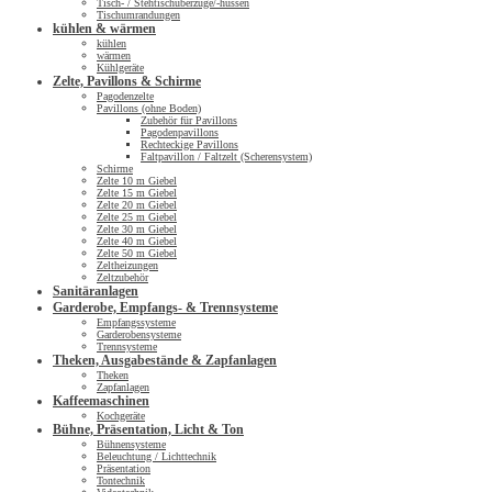
Tisch- / Stehtischüberzüge/-hussen
Tischumrandungen
kühlen & wärmen
kühlen
wärmen
Kühlgeräte
Zelte, Pavillons & Schirme
Pagodenzelte
Pavillons (ohne Boden)
Zubehör für Pavillons
Pagodenpavillons
Rechteckige Pavillons
Faltpavillon / Faltzelt (Scherensystem)
Schirme
Zelte 10 m Giebel
Zelte 15 m Giebel
Zelte 20 m Giebel
Zelte 25 m Giebel
Zelte 30 m Giebel
Zelte 40 m Giebel
Zelte 50 m Giebel
Zeltheizungen
Zeltzubehör
Sanitäranlagen
Garderobe, Empfangs- & Trennsysteme
Empfangssysteme
Garderobensysteme
Trennsysteme
Theken, Ausgabestände & Zapfanlagen
Theken
Zapfanlagen
Kaffeemaschinen
Kochgeräte
Bühne, Präsentation, Licht & Ton
Bühnensysteme
Beleuchtung / Lichttechnik
Präsentation
Tontechnik