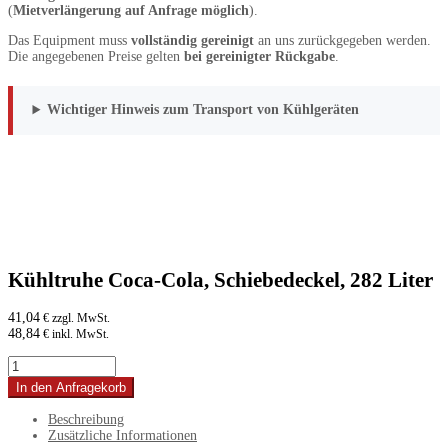
(
Mietverlängerung auf Anfrage möglich
).
Das Equipment muss
vollständig gereinigt
an uns zurückgegeben werden.
Die angegebenen Preise gelten
bei gereinigter Rückgabe
.
Wichtiger Hinweis zum Transport von Kühlgeräten
Kühltruhe Coca-Cola, Schiebedeckel, 282 Liter
41,04
€ zzgl. MwSt.
48,84
€ inkl. MwSt.
Kühltruhe
Coca-
In den Anfragekorb
Cola,
Schiebedeckel,
Beschreibung
282
Zusätzliche Informationen
Liter