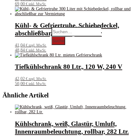
69,00
€ inkl. MwSt.
Kühl- & Gefriertruhe, Schiebedeckel,
Search
abschließbar, rollbar, 300 Liter
for:
Suche
41,04
€ zzgl. MwSt.
48,84
€ inkl. MwSt.
Tiefkühlschrank 80 Ltr., 120 W, 240 V
42,02
€ zzgl. MwSt.
50,00
€ inkl. MwSt.
Ähnliche Artikel
Kühlschrank, weiß, Glastür, Umluft,
Innenraumbeleuchtung, rollbar, 282 Ltr.