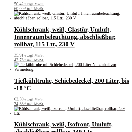
50,42
€ zzgl. MwSt.
60,00
€ inkl. MwSt.
Kühlschrank, weiß, Glastür, Umluft,
Innenraumbeleuchtung, abschließbar,
rollbar, 115 Ltr., 230 V
35,91
€ zzgl. MwSt.
42,73
€ inkl. MwSt.
Tiefkühltruhe, Schiebedeckel, 200 Liter, bis
-18 °C
62,50
€ zzgl. MwSt.
74,38
€ inkl. MwSt.
Kühlschrank, weiß, Isofront, Umluft,
abschließbar, rollbar, 439 Ltr.