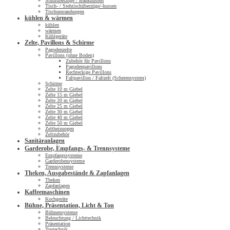
Stuhlüberzüge / Bankhussen
Tisch- / Stehtischüberzüge/-hussen
Tischumrandungen
kühlen & wärmen
kühlen
wärmen
Kühlgeräte
Zelte, Pavillons & Schirme
Pagodenzelte
Pavillons (ohne Boden)
Zubehör für Pavillons
Pagodenpavillons
Rechteckige Pavillons
Faltpavillon / Faltzelt (Scherensystem)
Schirme
Zelte 10 m Giebel
Zelte 15 m Giebel
Zelte 20 m Giebel
Zelte 25 m Giebel
Zelte 30 m Giebel
Zelte 40 m Giebel
Zelte 50 m Giebel
Zeltheizungen
Zeltzubehör
Sanitäranlagen
Garderobe, Empfangs- & Trennsysteme
Empfangssysteme
Garderobensysteme
Trennsysteme
Theken, Ausgabestände & Zapfanlagen
Theken
Zapfanlagen
Kaffeemaschinen
Kochgeräte
Bühne, Präsentation, Licht & Ton
Bühnensysteme
Beleuchtung / Lichttechnik
Präsentation
Tontechnik