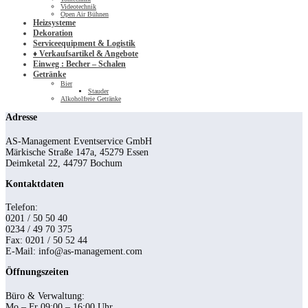
Videotechnik
Open Air Bühnen
Heizsysteme
Dekoration
Serviceequipment & Logistik
♦ Verkaufsartikel & Angebote
Einweg : Becher – Schalen
Getränke
Bier
Stauder
Alkoholfreie Getränke
Adresse
AS-Management Eventservice GmbH
Märkische Straße 147a, 45279 Essen
Deimketal 22, 44797 Bochum
Kontaktdaten
Telefon:
0201 / 50 50 40
0234 / 49 70 375
Fax: 0201 / 50 52 44
E-Mail: info@as-management.com
Öffnungszeiten
Büro & Verwaltung:
Mo – Fr 09:00 – 16:00 Uhr