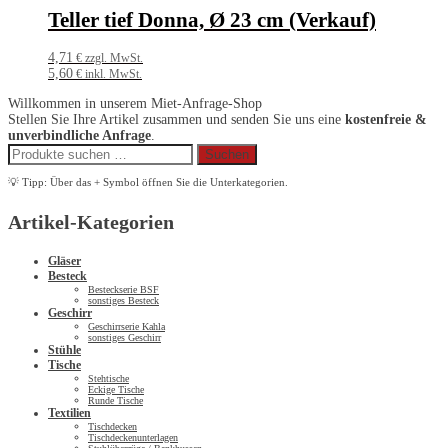
Teller tief Donna, Ø 23 cm (Verkauf)
4,71
€ zzgl. MwSt.
5,60
€ inkl. MwSt.
Willkommen in unserem Miet-Anfrage-Shop
Stellen Sie Ihre Artikel zusammen und senden Sie uns eine
kostenfreie &
unverbindliche Anfrage
.
Suchen
Suchen
nach:
💡 Tipp: Über das + Symbol öffnen Sie die Unterkategorien.
Artikel-Kategorien
Gläser
Besteck
Besteckserie BSF
sonstiges Besteck
Geschirr
Geschirrserie Kahla
sonstiges Geschirr
Stühle
Tische
Stehtische
Eckige Tische
Runde Tische
Textilien
Tischdecken
Tischdeckenunterlagen