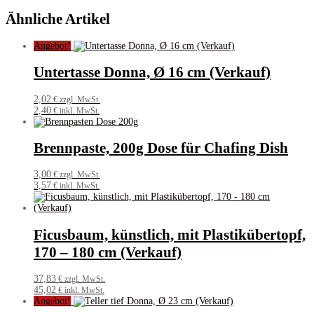
Ähnliche Artikel
Angebot!
Untertasse Donna, Ø 16 cm (Verkauf)
2,02
€ zzgl. MwSt.
2,40
€ inkl. MwSt.
Brennpaste, 200g Dose für Chafing Dish
3,00
€ zzgl. MwSt.
3,57
€ inkl. MwSt.
Ficusbaum, künstlich, mit Plastikübertopf,
170 – 180 cm (Verkauf)
37,83
€ zzgl. MwSt.
45,02
€ inkl. MwSt.
Angebot!