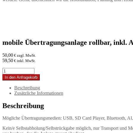
mobile Übertragungsanlage rollbar, inkl.
50,00
€ zzgl. MwSt.
59,50
€ inkl. MwSt.
mobile
Übertragungsanlage
In den Anfragekorb
rollbar,
inkl.
Beschreibung
Akku,
Zusätzliche Informationen
Funkmikro,
Lautsprecher-
Beschreibung
und
Mikrostativ,
Mögliche Übertragungsmedien: USB, SD Card Player, Bluetooth, 
230
V
Kein/e Selbstabholung/Selbstrückgabe möglich, nur Transport und Mon
Menge