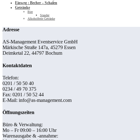
Einweg : Becher – Schalen
Getränke
Bier
Stauder
Alkoholfreie Getränke
Adresse
AS-Management Eventservice GmbH
Märkische Straße 147a, 45279 Essen
Deimketal 22, 44797 Bochum
Kontaktdaten
Telefon:
0201 / 50 50 40
0234 / 49 70 375
Fax: 0201 / 50 52 44
E-Mail: info@as-management.com
Öffnungszeiten
Büro & Verwaltung:
Mo – Fr 09:00 – 16:00 Uhr
Warenausgabe & -annahme: