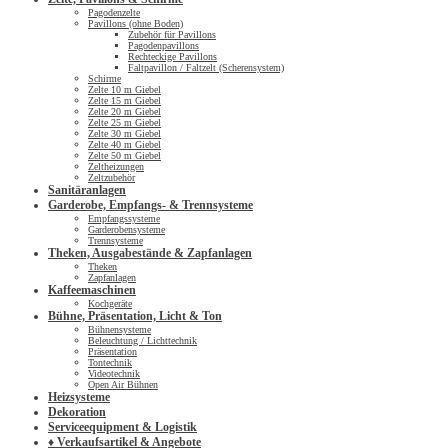
Pagodenzelte
Pavillons (ohne Boden)
Zubehör für Pavillons
Pagodenpavillons
Rechteckige Pavillons
Faltpavillon / Faltzelt (Scherensystem)
Schirme
Zelte 10 m Giebel
Zelte 15 m Giebel
Zelte 20 m Giebel
Zelte 25 m Giebel
Zelte 30 m Giebel
Zelte 40 m Giebel
Zelte 50 m Giebel
Zeltheizungen
Zeltzubehör
Sanitäranlagen
Garderobe, Empfangs- & Trennsysteme
Empfangssysteme
Garderobensysteme
Trennsysteme
Theken, Ausgabestände & Zapfanlagen
Theken
Zapfanlagen
Kaffeemaschinen
Kochgeräte
Bühne, Präsentation, Licht & Ton
Bühnensysteme
Beleuchtung / Lichttechnik
Präsentation
Tontechnik
Videotechnik
Open Air Bühnen
Heizsysteme
Dekoration
Serviceequipment & Logistik
♦ Verkaufsartikel & Angebote