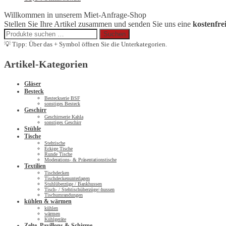
Willkommen in unserem Miet-Anfrage-Shop
Stellen Sie Ihre Artikel zusammen und senden Sie uns eine
kostenfre
Suchen
Suchen
nach:
💡 Tipp: Über das + Symbol öffnen Sie die Unterkategorien.
Artikel-Kategorien
Gläser
Besteck
Besteckserie BSF
sonstiges Besteck
Geschirr
Geschirrserie Kahla
sonstiges Geschirr
Stühle
Tische
Stehtische
Eckige Tische
Runde Tische
Moderations- & Präsentationstische
Textilien
Tischdecken
Tischdeckenunterlagen
Stuhlüberzüge / Bankhussen
Tisch- / Stehtischüberzüge/-hussen
Tischumrandungen
kühlen & wärmen
kühlen
wärmen
Kühlgeräte
Zelte, Pavillons & Schirme