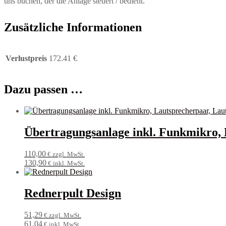
uns buchen, der die Anlage steuert / bedient.
Zusätzliche Informationen
Verlustpreis
172.41 €
Dazu passen …
Übertragungsanlage inkl. Funkmikro, 
110,00
€ zzgl. MwSt.
130,90
€ inkl. MwSt.
Rednerpult Design
51,29
€ zzgl. MwSt.
61,04
€ inkl. MwSt.