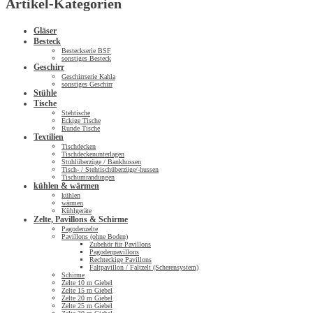
Artikel-Kategorien
Gläser
Besteck
Besteckserie BSF
sonstiges Besteck
Geschirr
Geschirrserie Kahla
sonstiges Geschirr
Stühle
Tische
Stehtische
Eckige Tische
Runde Tische
Textilien
Tischdecken
Tischdeckenunterlagen
Stuhlüberzüge / Bankhussen
Tisch- / Stehtischüberzüge/-hussen
Tischumrandungen
kühlen & wärmen
kühlen
wärmen
Kühlgeräte
Zelte, Pavillons & Schirme
Pagodenzelte
Pavillons (ohne Boden)
Zubehör für Pavillons
Pagodenpavillons
Rechteckige Pavillons
Faltpavillon / Faltzelt (Scherensystem)
Schirme
Zelte 10 m Giebel
Zelte 15 m Giebel
Zelte 20 m Giebel
Zelte 25 m Giebel