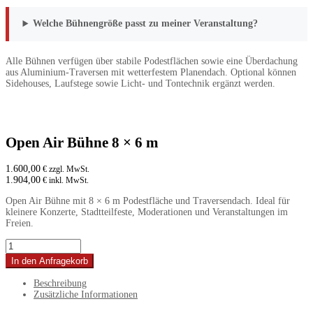
Welche Bühnengröße passt zu meiner Veranstaltung?
Alle Bühnen verfügen über stabile Podestflächen sowie eine Überdachung
aus Aluminium-Traversen mit wetterfestem Planendach. Optional können
Sidehouses, Laufstege sowie Licht- und Tontechnik ergänzt werden.
Open Air Bühne 8 × 6 m
1.600,00
€ zzgl. MwSt.
1.904,00
€ inkl. MwSt.
Open Air Bühne mit 8 × 6 m Podestfläche und Traversendach. Ideal für
kleinere Konzerte, Stadtteilfeste, Moderationen und Veranstaltungen im
Freien.
Open
Air
In den Anfragekorb
Bühne
8
Beschreibung
×
Zusätzliche Informationen
6
m