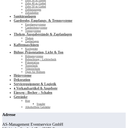
Zelte 30 m Giebel
Zelte 40 m Giebel
Zelte 50 m Giebel
Zeltheizungen
Zeltzubehör
Sanitäranlagen
Garderobe, Empfangs- & Trennsysteme
Empfangssysteme
Garderobensysteme
Trennsysteme
Theken, Ausgabestände & Zapfanlagen
Theken
Zapfanlagen
Kaffeemaschinen
Kochgeräte
Bühne, Präsentation, Licht & Ton
Bühnensysteme
Beleuchtung / Lichttechnik
Präsentation
Tontechnik
Videotechnik
Open Air Bühnen
Heizsysteme
Dekoration
Serviceequipment & Logistik
♦ Verkaufsartikel & Angebote
Einweg : Becher – Schalen
Getränke
Bier
Stauder
Alkoholfreie Getränke
Adresse
AS-Management Eventservice GmbH