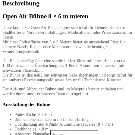
Beschreibung
Menge
Open Air Bühne 8 × 6 m mieten
Diese kompakte Open Air Bühne eignet sich ideal für kleinere Konzerte,
Stadtteilfeste, Vereinsveranstaltungen, Moderationen oder Präsentationen im
Freien.
Mit einer Podestfläche von 8 × 6 Metern bietet sie ausreichend Platz für
kleinere Bands, Redner oder Moderatoren sowie die benötigte
Veranstaltungstechnik.
Die Bühne verfügt über eine stabile Podestfläche mit einer Höhe von ca.
1,30 m sowie eine Überdachung aus 4-Punkt Aluminium-Traversen mit
schwarzem Planendach.
Die Bühne ist dreiseitig mit schwarzer Gaze abgehangen und sorgt damit für
ein sauberes Erscheinungsbild sowie Schutz für Technik und Künstler.
Der Auf- und Abbau der Bühne sind im Mietpreis bereits enthalten und
werden durch unser erfahrenes Team durchgeführt.
Ausstattung der Bühne
Podestfläche: 8 × 6 m
Bühnenhöhe: ca. 1,30 m inkl. Frontshirting
Überdachung aus 4-Punkt Aluminium-Traverse (8 × 7 m)
Dachhöhe ca. 4,8 m
Search
schwarzes Planendach