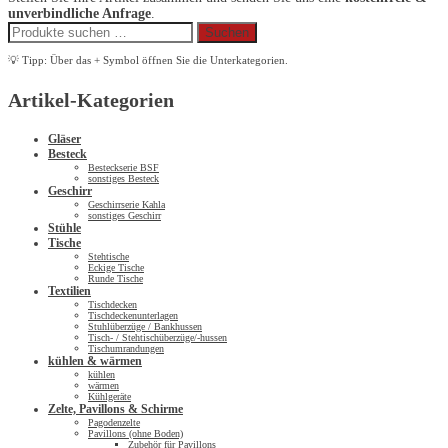
unverbindliche Anfrage
.
Suchen
Suchen
nach:
💡 Tipp: Über das + Symbol öffnen Sie die Unterkategorien.
Artikel-Kategorien
Gläser
Besteck
Besteckserie BSF
sonstiges Besteck
Geschirr
Geschirrserie Kahla
sonstiges Geschirr
Stühle
Tische
Stehtische
Eckige Tische
Runde Tische
Textilien
Tischdecken
Tischdeckenunterlagen
Stuhlüberzüge / Bankhussen
Tisch- / Stehtischüberzüge/-hussen
Tischumrandungen
kühlen & wärmen
kühlen
wärmen
Kühlgeräte
Zelte, Pavillons & Schirme
Pagodenzelte
Pavillons (ohne Boden)
Zubehör für Pavillons