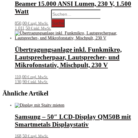
Beamer 15.000 ANSI Lumen, 230 V, 1.500
Watt
Search
for:
Suche
850,00
€ zzgl. MwSt.
1.011,50
€ inkl. MwSt.
Übertragungsanlage inkl. Funkmikro,
Lautsprecherpaar, Lautsprecher- und
Mikrofonstativ, Mischpult, 230 V
110,00
€ zzgl. MwSt.
130,90
€ inkl. MwSt.
Ähnliche Artikel
Samsung – 50″ LCD-Display QM50B mit
Smartmetals Displaystativ
168,50
€ zzgl. MwSt.