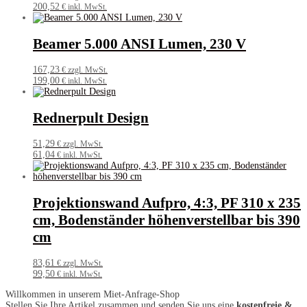
200,52
€ inkl. MwSt.
Beamer 5.000 ANSI Lumen, 230 V
167,23
€ zzgl. MwSt.
199,00
€ inkl. MwSt.
Rednerpult Design
51,29
€ zzgl. MwSt.
61,04
€ inkl. MwSt.
Projektionswand Aufpro, 4:3, PF 310 x 235
cm, Bodenständer höhenverstellbar bis 390
cm
83,61
€ zzgl. MwSt.
99,50
€ inkl. MwSt.
Willkommen in unserem Miet-Anfrage-Shop
Stellen Sie Ihre Artikel zusammen und senden Sie uns eine
kostenfreie &