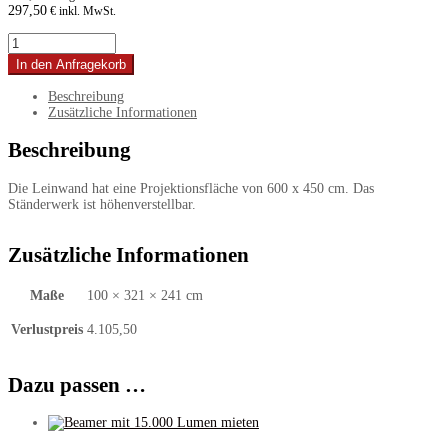
297,50
€ inkl. MwSt.
Projektionswand
Aufpro,
In den Anfragekorb
16:9,
Außenmaß
Beschreibung
600
Zusätzliche Informationen
x
450
Beschreibung
cm,
Bodenständer
höhenverstellbar
Die Leinwand hat eine Projektionsfläche von 600 x 450 cm. Das
Menge
Ständerwerk ist höhenverstellbar.
Zusätzliche Informationen
Maße
100 × 321 × 241 cm
Verlustpreis
4.105,50
Dazu passen …