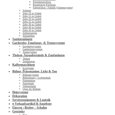
Pagodenpavillons
Rechteckige Pavillons
Faltpavillon / Faltzelt (Scherensystem)
Schirme
Zelte 10 m Giebel
Zelte 15 m Giebel
Zelte 20 m Giebel
Zelte 25 m Giebel
Zelte 30 m Giebel
Zelte 40 m Giebel
Zelte 50 m Giebel
Zeltheizungen
Zeltzubehör
Sanitäranlagen
Garderobe, Empfangs- & Trennsysteme
Empfangssysteme
Garderobensysteme
Trennsysteme
Theken, Ausgabestände & Zapfanlagen
Theken
Zapfanlagen
Kaffeemaschinen
Kochgeräte
Bühne, Präsentation, Licht & Ton
Bühnensysteme
Beleuchtung / Lichttechnik
Präsentation
Tontechnik
Videotechnik
Open Air Bühnen
Heizsysteme
Dekoration
Serviceequipment & Logistik
♦ Verkaufsartikel & Angebote
Einweg : Becher – Schalen
Getränke
Bier