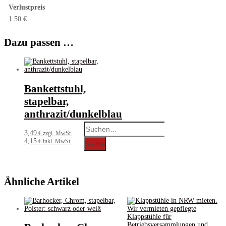
Verlustpreis
1.50 €
Dazu passen …
Bankettstuhl,
stapelbar,
anthrazit/dunkelblau
Search
for:
3,49
€ zzgl. MwSt.
4,15
€ inkl. MwSt.
Suche
Ähnliche Artikel