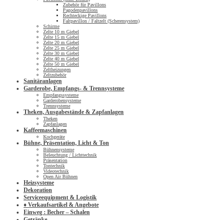
Zubehör für Pavillons
Pagodenpavillons
Rechteckige Pavillons
Faltpavillon / Faltzelt (Scherensystem)
Schirme
Zelte 10 m Giebel
Zelte 15 m Giebel
Zelte 20 m Giebel
Zelte 25 m Giebel
Zelte 30 m Giebel
Zelte 40 m Giebel
Zelte 50 m Giebel
Zeltheizungen
Zeltzubehör
Sanitäranlagen
Garderobe, Empfangs- & Trennsysteme
Empfangssysteme
Garderobensysteme
Trennsysteme
Theken, Ausgabestände & Zapfanlagen
Theken
Zapfanlagen
Kaffeemaschinen
Kochgeräte
Bühne, Präsentation, Licht & Ton
Bühnensysteme
Beleuchtung / Lichttechnik
Präsentation
Tontechnik
Videotechnik
Open Air Bühnen
Heizsysteme
Dekoration
Serviceequipment & Logistik
♦ Verkaufsartikel & Angebote
Einweg : Becher – Schalen
Getränke