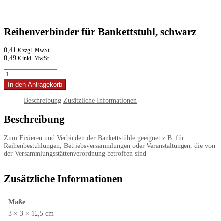
Reihenverbinder für Bankettstuhl, schwarz
0,41
€ zzgl. MwSt.
0,49
€ inkl. MwSt.
Reihenverbinder
für
In den Anfragekorb
Bankettstuhl,
schwarz
Beschreibung
Zusätzliche Informationen
Menge
Beschreibung
Zum Fixieren und Verbinden der Bankettstühle geeignet z.B. für
Reihenbestuhlungen, Betriebsversammlungen oder Veranstaltungen, die von
der Versammlungsstättenverordnung betroffen sind.
Zusätzliche Informationen
Maße
3 × 3 × 12,5 cm