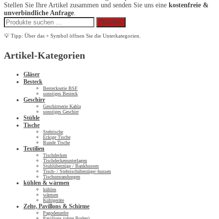
Stellen Sie Ihre Artikel zusammen und senden Sie uns eine
kostenfreie &
unverbindliche Anfrage
.
Suchen
Suchen
nach:
💡 Tipp: Über das + Symbol öffnen Sie die Unterkategorien.
Artikel-Kategorien
Gläser
Besteck
Besteckserie BSF
sonstiges Besteck
Geschirr
Geschirrserie Kahla
sonstiges Geschirr
Stühle
Tische
Stehtische
Eckige Tische
Runde Tische
Textilien
Tischdecken
Tischdeckenunterlagen
Stuhlüberzüge / Bankhussen
Tisch- / Stehtischüberzüge/-hussen
Tischumrandungen
kühlen & wärmen
kühlen
wärmen
Kühlgeräte
Zelte, Pavillons & Schirme
Pagodenzelte
Pavillons (ohne Boden)