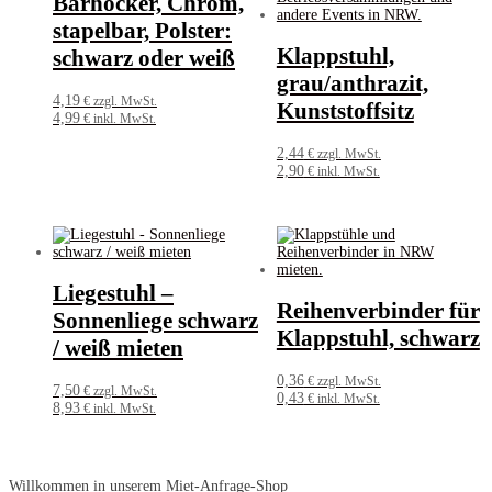
Barhocker, Chrom,
stapelbar, Polster:
Klappstuhl,
schwarz oder weiß
grau/anthrazit,
4,19
€ zzgl. MwSt.
Kunststoffsitz
4,99
€ inkl. MwSt.
2,44
€ zzgl. MwSt.
2,90
€ inkl. MwSt.
Liegestuhl –
Reihenverbinder für
Sonnenliege schwarz
Klappstuhl, schwarz
/ weiß mieten
0,36
€ zzgl. MwSt.
7,50
€ zzgl. MwSt.
0,43
€ inkl. MwSt.
8,93
€ inkl. MwSt.
Willkommen in unserem Miet-Anfrage-Shop