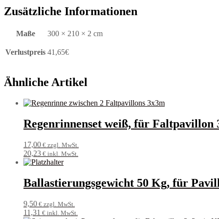
Zusätzliche Informationen
Maße
300 × 210 × 2 cm
Verlustpreis
41,65€
Ähnliche Artikel
Regenrinnenset weiß, für Faltpavillon
17,00
€ zzgl. MwSt.
20,23
€ inkl. MwSt.
Ballastierungsgewicht 50 Kg, für Pavil
9,50
€ zzgl. MwSt.
11,31
€ inkl. MwSt.