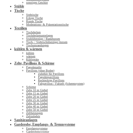
sonstiges Geschirr
Stühle
Tische
Stehtische
Eckige Tische
Runde Tische
Moderations- & Präsentationstische
Textilien
Tischdecken
Tischdeckenunterlagen
Stuhlüberzüge / Bankhussen
Tisch- / Stehtischüberzüge/-hussen
Tischumrandungen
kühlen & wärmen
kühlen
wärmen
Kühlgeräte
Zelte, Pavillons & Schirme
Pagodenzelte
Pavillons (ohne Boden)
Zubehör für Pavillons
Pagodenpavillons
Rechteckige Pavillons
Faltpavillon / Faltzelt (Scherensystem)
Schirme
Zelte 10 m Giebel
Zelte 15 m Giebel
Zelte 20 m Giebel
Zelte 25 m Giebel
Zelte 30 m Giebel
Zelte 40 m Giebel
Zelte 50 m Giebel
Zeltheizungen
Zeltzubehör
Sanitäranlagen
Garderobe, Empfangs- & Trennsysteme
Empfangssysteme
Garderobensysteme