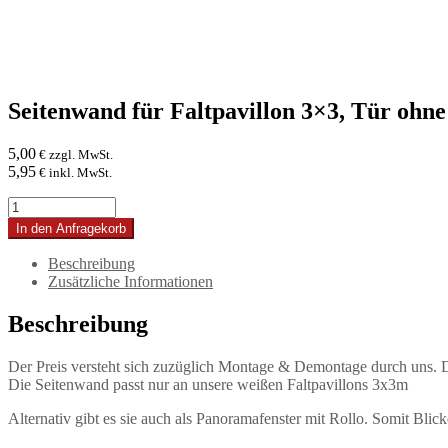
Seitenwand für Faltpavillon 3×3, Tür ohne
5,00
€ zzgl. MwSt.
5,95
€ inkl. MwSt.
Seitenwand
für
In den Anfragekorb
Faltpavillon
3x3,
Beschreibung
Tür
Zusätzliche Informationen
ohne
Fenster,
Beschreibung
weiß
Menge
Der Preis versteht sich zuzüglich Montage & Demontage durch uns. Di
Die Seitenwand passt nur an unsere weißen Faltpavillons 3x3m
Alternativ gibt es sie auch als Panoramafenster mit Rollo. Somit Blick