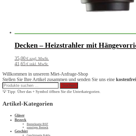
Decken – Heizstrahler mit Hängevorri
35,00
€ zzgl. MwSt.
41,65
€ inkl. MwSt.
Willkommen in unserem Miet-Anfrage-Shop
Stellen Sie Ihre Artikel zusammen und senden Sie uns eine
kostenfre
Suchen
Suchen
nach:
💡 Tipp: Über das + Symbol öffnen Sie die Unterkategorien.
Artikel-Kategorien
Gläser
Besteck
Besteckserie BSF
sonstiges Besteck
Geschirr
Geschirrserie Kahla