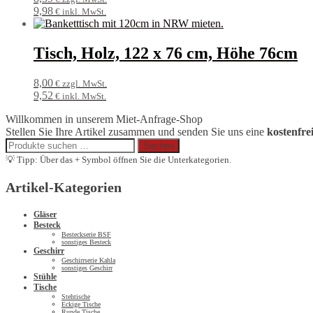
9,98
€ inkl. MwSt.
Tisch, Holz, 122 x 76 cm, Höhe 76cm
8,00
€ zzgl. MwSt.
9,52
€ inkl. MwSt.
Willkommen in unserem Miet-Anfrage-Shop
Stellen Sie Ihre Artikel zusammen und senden Sie uns eine
kostenfre
Suchen
Suchen
nach:
💡 Tipp: Über das + Symbol öffnen Sie die Unterkategorien.
Artikel-Kategorien
Gläser
Besteck
Besteckserie BSF
sonstiges Besteck
Geschirr
Geschirrserie Kahla
sonstiges Geschirr
Stühle
Tische
Stehtische
Eckige Tische
Runde Tische