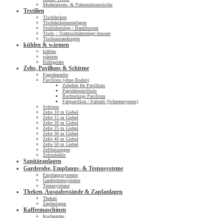
Moderations- & Präsentationstische
Textilien
Tischdecken
Tischdeckenunterlagen
Stuhlüberzüge / Bankhussen
Tisch- / Stehtischüberzüge/-hussen
Tischumrandungen
kühlen & wärmen
kühlen
wärmen
Kühlgeräte
Zelte, Pavillons & Schirme
Pagodenzelte
Pavillons (ohne Boden)
Zubehör für Pavillons
Pagodenpavillons
Rechteckige Pavillons
Faltpavillon / Faltzelt (Scherensystem)
Schirme
Zelte 10 m Giebel
Zelte 15 m Giebel
Zelte 20 m Giebel
Zelte 25 m Giebel
Zelte 30 m Giebel
Zelte 40 m Giebel
Zelte 50 m Giebel
Zeltheizungen
Zeltzubehör
Sanitäranlagen
Garderobe, Empfangs- & Trennsysteme
Empfangssysteme
Garderobensysteme
Trennsysteme
Theken, Ausgabestände & Zapfanlagen
Theken
Zapfanlagen
Kaffeemaschinen
Kochgeräte