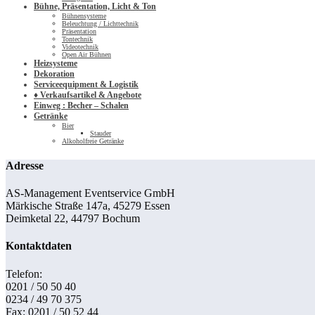
Bühne, Präsentation, Licht & Ton
Bühnensysteme
Beleuchtung / Lichttechnik
Präsentation
Tontechnik
Videotechnik
Open Air Bühnen
Heizsysteme
Dekoration
Serviceequipment & Logistik
♦ Verkaufsartikel & Angebote
Einweg : Becher – Schalen
Getränke
Bier
Stauder
Alkoholfreie Getränke
Adresse
AS-Management Eventservice GmbH
Märkische Straße 147a, 45279 Essen
Deimketal 22, 44797 Bochum
Kontaktdaten
Telefon:
0201 / 50 50 40
0234 / 49 70 375
Fax: 0201 / 50 52 44