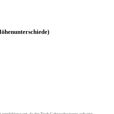
(Höhenunterschiede)
t empfehlenswert, da der Tisch Gebrauchsspuren aufweist.