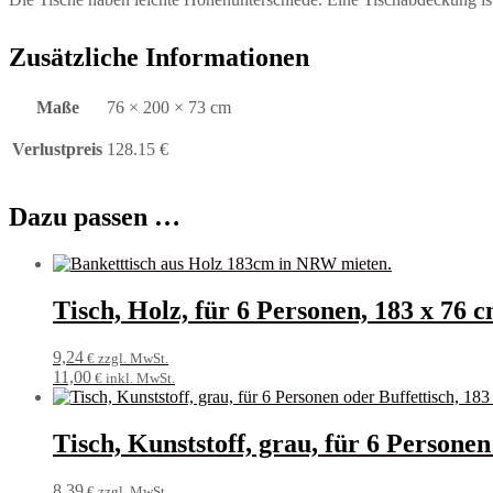
Zusätzliche Informationen
Maße
76 × 200 × 73 cm
Verlustpreis
128.15 €
Dazu passen …
Tisch, Holz, für 6 Personen, 183 x 76
9,24
€ zzgl. MwSt.
11,00
€ inkl. MwSt.
Tisch, Kunststoff, grau, für 6 Personen
8,39
€ zzgl. MwSt.