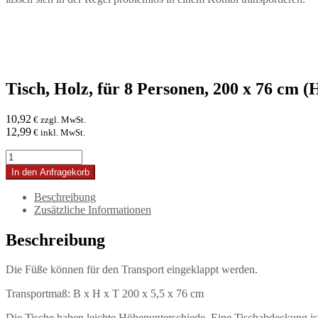
Tisch, Holz, für 8 Personen, 200 x 76 cm 
10,92
€ zzgl. MwSt.
12,99
€ inkl. MwSt.
Tisch,
Holz,
In den Anfragekorb
für
8
Beschreibung
Personen,
Zusätzliche Informationen
200
x
Beschreibung
76
cm
Die Füße können für den Transport eingeklappt werden.
(Höhenunterschiede)
Menge
Transportmaß: B x H x T 200 x 5,5 x 76 cm
Die Tische haben leichte Höhenunterschiede. Eine Tischabdeckung is