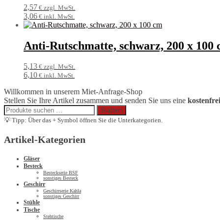
2,57
€ zzgl. MwSt.
3,06
€ inkl. MwSt.
Anti-Rutschmatte, schwarz, 200 x 100
5,13
€ zzgl. MwSt.
6,10
€ inkl. MwSt.
Willkommen in unserem Miet-Anfrage-Shop
Stellen Sie Ihre Artikel zusammen und senden Sie uns eine
kostenfre
Suchen
Suchen
nach:
💡 Tipp: Über das + Symbol öffnen Sie die Unterkategorien.
Artikel-Kategorien
Gläser
Besteck
Besteckserie BSF
sonstiges Besteck
Geschirr
Geschirrserie Kahla
sonstiges Geschirr
Stühle
Tische
Stehtische