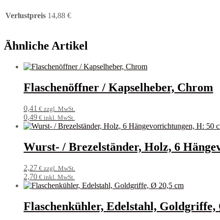
Verlustpreis
14,88 €
Ähnliche Artikel
Flaschenöffner / Kapselheber, Chrom
0,41
€ zzgl. MwSt.
0,49
€ inkl. MwSt.
Wurst- / Brezelständer, Holz, 6 Hänge
2,27
€ zzgl. MwSt.
2,70
€ inkl. MwSt.
Flaschenkühler, Edelstahl, Goldgriffe,