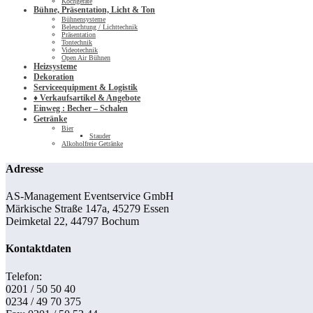
Kochgeräte
Bühne, Präsentation, Licht & Ton
Bühnensysteme
Beleuchtung / Lichttechnik
Präsentation
Tontechnik
Videotechnik
Open Air Bühnen
Heizsysteme
Dekoration
Serviceequipment & Logistik
♦ Verkaufsartikel & Angebote
Einweg : Becher – Schalen
Getränke
Bier
Stauder
Alkoholfreie Getränke
Adresse
AS-Management Eventservice GmbH
Märkische Straße 147a, 45279 Essen
Deimketal 22, 44797 Bochum
Kontaktdaten
Telefon:
0201 / 50 50 40
0234 / 49 70 375