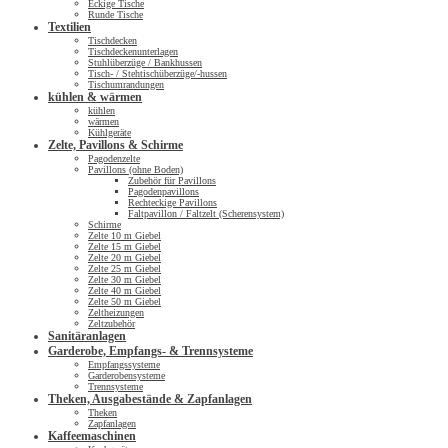
Eckige Tische
Runde Tische
Textilien
Tischdecken
Tischdeckenunterlagen
Stuhlüberzüge / Bankhussen
Tisch- / Stehtischüberzüge/-hussen
Tischumrandungen
kühlen & wärmen
kühlen
wärmen
Kühlgeräte
Zelte, Pavillons & Schirme
Pagodenzelte
Pavillons (ohne Boden)
Zubehör für Pavillons
Pagodenpavillons
Rechteckige Pavillons
Faltpavillon / Faltzelt (Scherensystem)
Schirme
Zelte 10 m Giebel
Zelte 15 m Giebel
Zelte 20 m Giebel
Zelte 25 m Giebel
Zelte 30 m Giebel
Zelte 40 m Giebel
Zelte 50 m Giebel
Zeltheizungen
Zeltzubehör
Sanitäranlagen
Garderobe, Empfangs- & Trennsysteme
Empfangssysteme
Garderobensysteme
Trennsysteme
Theken, Ausgabestände & Zapfanlagen
Theken
Zapfanlagen
Kaffeemaschinen