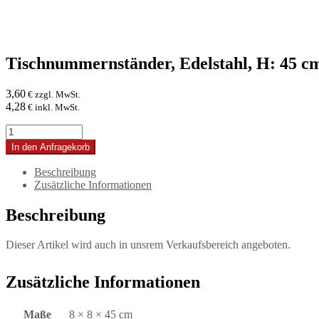
Tischnummernständer, Edelstahl, H: 45 c
3,60
€ zzgl. MwSt.
4,28
€ inkl. MwSt.
Tischnummernständer,
Edelstahl,
In den Anfragekorb
H:
45
Beschreibung
cm
Zusätzliche Informationen
Menge
Beschreibung
Dieser Artikel wird auch in unsrem Verkaufsbereich angeboten.
Zusätzliche Informationen
Maße
8 × 8 × 45 cm