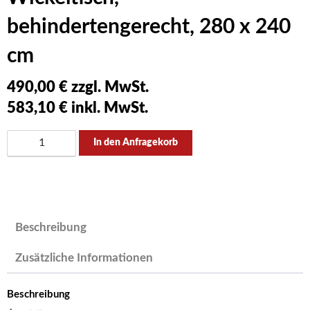
behindertengerecht, 280 x 240
cm
490,00
€ zzgl. MwSt.
583,10
€ inkl. MwSt.
Rollstuhlfahrer-
In den Anfragekorb
WC
mit
Wickeltisch,
behindertengerecht,
280
Beschreibung
x
Zusätzliche Informationen
240
cm
Menge
Beschreibung