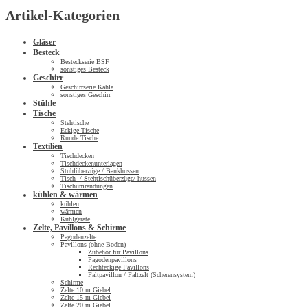
Artikel-Kategorien
Gläser
Besteck
Besteckserie BSF
sonstiges Besteck
Geschirr
Geschirrserie Kahla
sonstiges Geschirr
Stühle
Tische
Stehtische
Eckige Tische
Runde Tische
Textilien
Tischdecken
Tischdeckenunterlagen
Stuhlüberzüge / Bankhussen
Tisch- / Stehtischüberzüge/-hussen
Tischumrandungen
kühlen & wärmen
kühlen
wärmen
Kühlgeräte
Zelte, Pavillons & Schirme
Pagodenzelte
Pavillons (ohne Boden)
Zubehör für Pavillons
Pagodenpavillons
Rechteckige Pavillons
Faltpavillon / Faltzelt (Scherensystem)
Schirme
Zelte 10 m Giebel
Zelte 15 m Giebel
Zelte 20 m Giebel