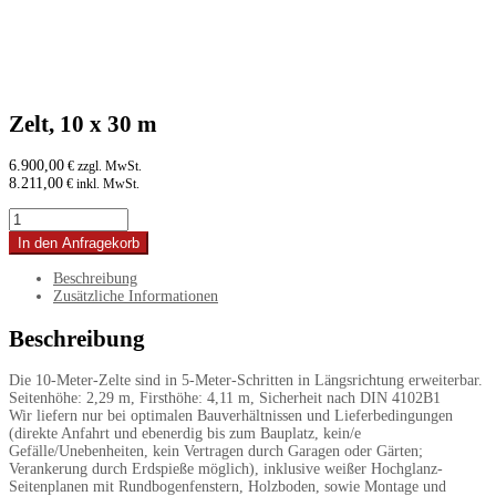
Zelt, 10 x 30 m
6.900,00
€ zzgl. MwSt.
8.211,00
€ inkl. MwSt.
Zelt,
10
In den Anfragekorb
x
30
Beschreibung
m
Zusätzliche Informationen
Menge
Beschreibung
Die 10-Meter-Zelte sind in 5-Meter-Schritten in Längsrichtung erweiterbar.
Seitenhöhe: 2,29 m, Firsthöhe: 4,11 m, Sicherheit nach DIN 4102B1
Wir liefern nur bei optimalen Bauverhältnissen und Lieferbedingungen
(direkte Anfahrt und ebenerdig bis zum Bauplatz, kein/e
Gefälle/Unebenheiten, kein Vertragen durch Garagen oder Gärten;
Verankerung durch Erdspieße möglich), inklusive weißer Hochglanz-
Seitenplanen mit Rundbogenfenstern, Holzboden, sowie Montage und