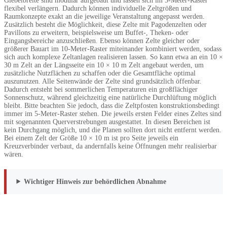
Giebelbreite sind modular aufgebaut und lassen sich im 5-Meter-Raster
flexibel verlängern. Dadurch können individuelle Zeltgrößen und
Raumkonzepte exakt an die jeweilige Veranstaltung angepasst werden.
Zusätzlich besteht die Möglichkeit, diese Zelte mit Pagodenzelten oder
Pavillons zu erweitern, beispielsweise um Buffet-, Theken- oder
Eingangsbereiche anzuschließen. Ebenso können Zelte gleicher oder
größerer Bauart im 10-Meter-Raster miteinander kombiniert werden, sodass
sich auch komplexe Zeltanlagen realisieren lassen. So kann etwa an ein 10 ×
30 m Zelt an der Längsseite ein 10 × 10 m Zelt angebaut werden, um
zusätzliche Nutzflächen zu schaffen oder die Gesamtfläche optimal
auszunutzen. Alle Seitenwände der Zelte sind grundsätzlich öffenbar.
Dadurch entsteht bei sommerlichen Temperaturen ein großflächiger
Sonnenschutz, während gleichzeitig eine natürliche Durchlüftung möglich
bleibt. Bitte beachten Sie jedoch, dass die Zeltpfosten konstruktionsbedingt
immer im 5-Meter-Raster stehen. Die jeweils ersten Felder eines Zeltes sind
mit sogenannten Querverstrebungen ausgestattet. In diesen Bereichen ist
kein Durchgang möglich, und die Planen sollten dort nicht entfernt werden.
Bei einem Zelt der Größe 10 × 10 m ist pro Seite jeweils ein
Kreuzverbinder verbaut, da andernfalls keine Öffnungen mehr realisierbar
wären.
Wichtiger Hinweis zur behördlichen Abnahme