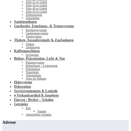
Zelte 25 m Giebel
Zelte 30 m Giebel
Zelte 40 m Giebel
Zelte 50 m Giebel
Zeltheizungen
Zeltzubehör
Sanitäranlagen
Garderobe, Empfangs- & Trennsysteme
Empfangssysteme
Garderobensysteme
Trennsysteme
Theken, Ausgabestände & Zapfanlagen
Theken
Zapfanlagen
Kaffeemaschinen
Kochgeräte
Bühne, Präsentation, Licht & Ton
Bühnensysteme
Beleuchtung / Lichttechnik
Präsentation
Tontechnik
Videotechnik
Open Air Bühnen
Heizsysteme
Dekoration
Serviceequipment & Logistik
♦ Verkaufsartikel & Angebote
Einweg : Becher – Schalen
Getränke
Bier
Stauder
Alkoholfreie Getränke
Adresse