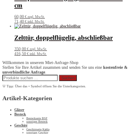
cm
60,00
€ zzgl. MwSt.
71,40
€ inkl. MwSt.
Zelttür, doppelflügelig, abschließbar
350,00
€ zzgl. MwSt.
416,50
€ inkl. MwSt.
Willkommen in unserem Miet-Anfrage-Shop
Stellen Sie Ihre Artikel zusammen und senden Sie uns eine
kostenfreie &
unverbindliche Anfrage
.
Suchen
Suchen
nach:
💡 Tipp: Über das + Symbol öffnen Sie die Unterkategorien.
Artikel-Kategorien
Gläser
Besteck
Besteckserie BSF
sonstiges Besteck
Geschirr
Geschirrserie Kahla
sonstiges Geschirr