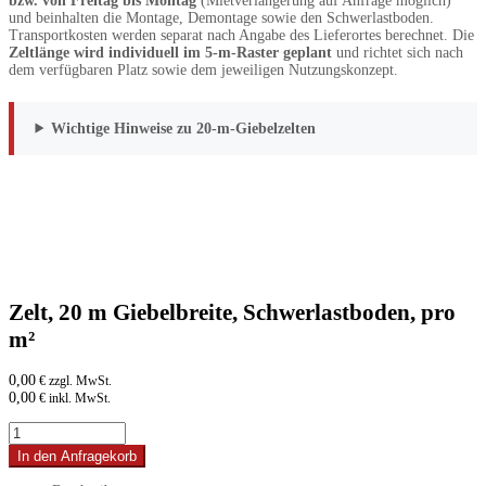
bzw. von Freitag bis Montag
(Mietverlängerung auf Anfrage möglich)
und beinhalten die Montage, Demontage sowie den Schwerlastboden.
Transportkosten werden separat nach Angabe des Lieferortes berechnet. Die
Zeltlänge wird individuell im 5-m-Raster geplant
und richtet sich nach
dem verfügbaren Platz sowie dem jeweiligen Nutzungskonzept.
Wichtige Hinweise zu 20-m-Giebelzelten
Zelt, 20 m Giebelbreite, Schwerlastboden, pro
m²
0,00
€ zzgl. MwSt.
0,00
€ inkl. MwSt.
Zelt,
20
In den Anfragekorb
m
Giebelbreite,