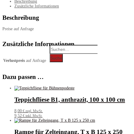
Beschreibung
Schwerlastboden,
Zusätzliche Informationen
pro
m²
Beschreibung
Menge
Preise auf Anfrage
Zusätzliche Informationen
Search
for:
Suche
Verlustpreis
auf Anfrage
Dazu passen …
Teppichfliese B1, anthrazit, 100 x 100 cm
8,00
€ zzgl. MwSt.
9,52
€ inkl. MwSt.
Rampe für Zelteingang, T x B 125 x 250