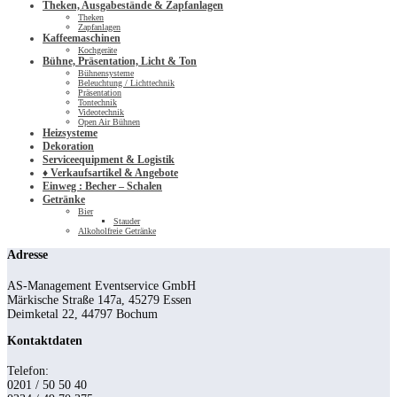
Theken, Ausgabestände & Zapfanlagen
Theken
Zapfanlagen
Kaffeemaschinen
Kochgeräte
Bühne, Präsentation, Licht & Ton
Bühnensysteme
Beleuchtung / Lichttechnik
Präsentation
Tontechnik
Videotechnik
Open Air Bühnen
Heizsysteme
Dekoration
Serviceequipment & Logistik
♦ Verkaufsartikel & Angebote
Einweg : Becher – Schalen
Getränke
Bier
Stauder
Alkoholfreie Getränke
Adresse
AS-Management Eventservice GmbH
Märkische Straße 147a, 45279 Essen
Deimketal 22, 44797 Bochum
Kontaktdaten
Telefon:
0201 / 50 50 40