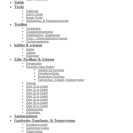
Stühle
Tische
Stehtische
Eckige Tische
Runde Tische
Moderations- & Präsentationstische
Textilien
Tischdecken
Tischdeckenunterlagen
Stuhlüberzüge / Bankhussen
Tisch- / Stehtischüberzüge/-hussen
Tischumrandungen
kühlen & wärmen
kühlen
wärmen
Kühlgeräte
Zelte, Pavillons & Schirme
Pagodenzelte
Pavillons (ohne Boden)
Zubehör für Pavillons
Pagodenpavillons
Rechteckige Pavillons
Faltpavillon / Faltzelt (Scherensystem)
Schirme
Zelte 10 m Giebel
Zelte 15 m Giebel
Zelte 20 m Giebel
Zelte 25 m Giebel
Zelte 30 m Giebel
Zelte 40 m Giebel
Zelte 50 m Giebel
Zeltheizungen
Zeltzubehör
Sanitäranlagen
Garderobe, Empfangs- & Trennsysteme
Empfangssysteme
Garderobensysteme
Trennsysteme