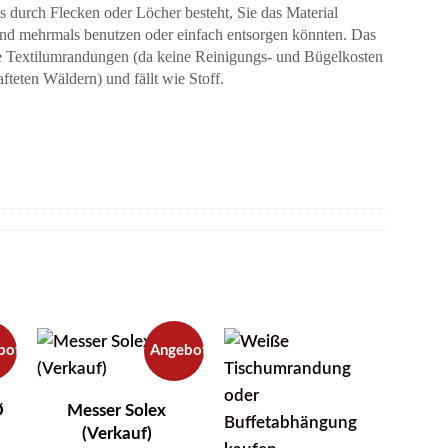
tes durch Flecken oder Löcher besteht, Sie das Material
72
 und mehrmals benutzen oder einfach entsorgen könnten. Das
cm
ere Textilumrandungen (da keine Reinigungs- und Bügelkosten
Menge
afteten Wäldern) und fällt wie Stoff.
bot!
Angebot!
Ø
Messer Solex
(Verkauf)