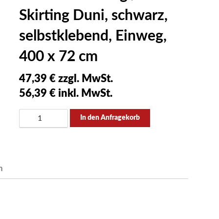
Skirting Duni, schwarz,
selbstklebend, Einweg,
400 x 72 cm
47,39
€ zzgl. MwSt.
56,39
€ inkl. MwSt.
Tischumrandung
In den Anfragekorb
/
Skirting
Duni,
schwarz,
n
selbstklebend,
Einweg,
400
x